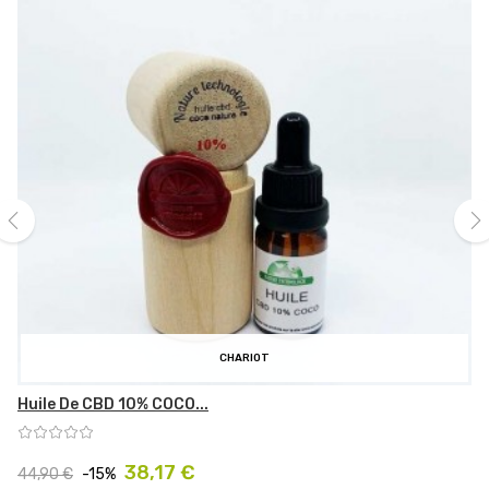
‹
›
CHARIOT
Huile De CBD 10% COCO...
Prix
Prix
38,17 €
44,90 €
-15%