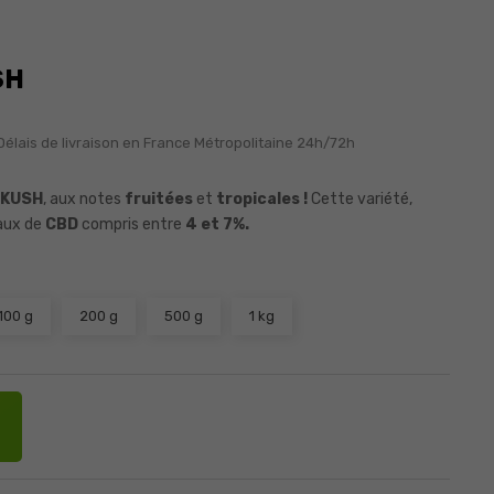
SH
Délais de livraison en France Métropolitaine 24h/72h
 KUSH
, aux notes
fruitées
et
tropicales !
Cette variété,
aux de
CBD
compris entre
4 et 7%.
100 g
200 g
500 g
1 kg