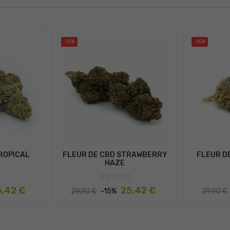
-15%
-15%
ROPICAL
FLEUR DE CBD STRAWBERRY
FLEUR D
HAZE
x
Prix
Prix
Prix
5,42 €
25,42 €
29,90 €
-15%
29,90 €
habituel
habituel