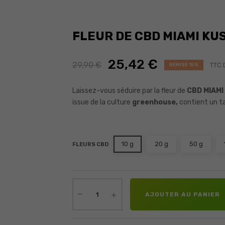
FLEUR DE CBD MIAMI KU
25,42 €
29,90 €
TTC
REMISE 15%
Laissez-vous séduire par la fleur de
CBD
MIAMI
issue de la culture
greenhouse,
contient un t
10 g
20 g
50 g
FLEURS CBD
AJOUTER AU PANIER