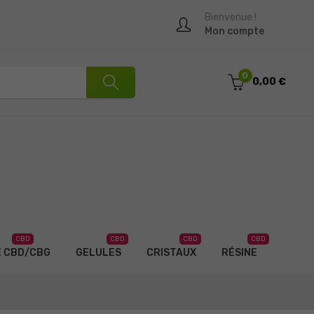
Bienvenue !
Mon compte
0
0,00 €
CBD
CBD
CBD
CBD
E CBD/CBG
GELULES
CRISTAUX
RÉSINE