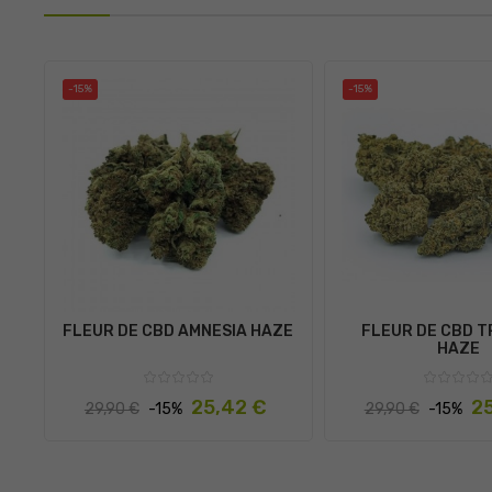
-15%
-15%
FLEUR DE CBD AMNESIA HAZE
FLEUR DE CBD T
HAZE
Prix
Prix
Prix
Pri
25,42 €
2
29,90 €
-15%
29,90 €
-15%
habituel
habituel