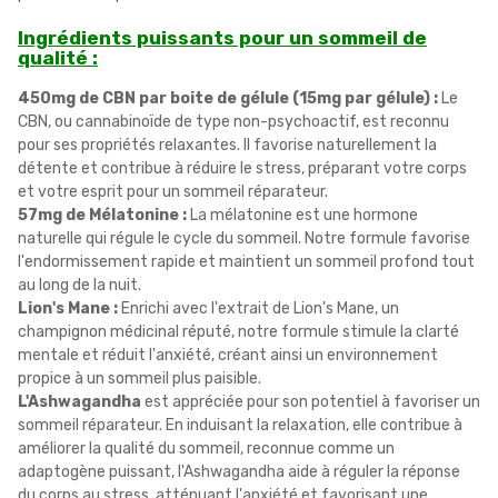
Ingrédients puissants pour un sommeil de
qualité :
450mg de CBN par boite de gélule (15mg par gélule) :
Le
CBN, ou cannabinoïde de type non-psychoactif, est reconnu
pour ses propriétés relaxantes. Il favorise naturellement la
détente et contribue à réduire le stress, préparant votre corps
et votre esprit pour un sommeil réparateur.
57mg de Mélatonine :
La mélatonine est une hormone
naturelle qui régule le cycle du sommeil. Notre formule favorise
l'endormissement rapide et maintient un sommeil profond tout
au long de la nuit.
Lion's Mane :
Enrichi avec l'extrait de Lion's Mane, un
champignon médicinal réputé, notre formule stimule la clarté
mentale et réduit l'anxiété, créant ainsi un environnement
propice à un sommeil plus paisible.
L'Ashwagandha
est appréciée pour son potentiel à favoriser un
sommeil réparateur. En induisant la relaxation, elle contribue à
améliorer la qualité du sommeil, reconnue comme un
adaptogène puissant, l'Ashwagandha aide à réguler la réponse
du corps au stress, atténuant l'anxiété et favorisant une