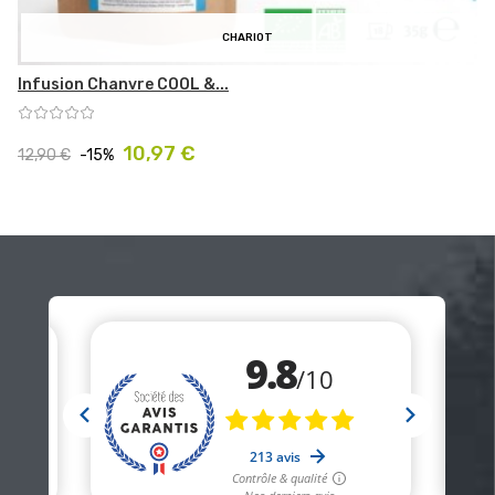
CHARIOT
Infusion Chanvre COOL &...
Prix
Prix
10,97 €
12,90 €
-15%
habituel