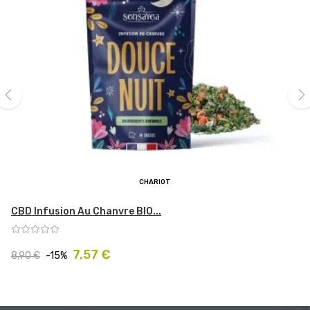
‹
›
CHARIOT
CBD Infusion Au Chanvre BIO...
Prix
Prix
7,57 €
8,90 €
-15%
habituel